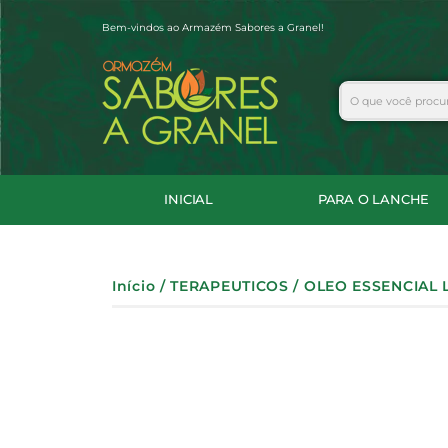
Ir
Bem-vindos ao Armazém Sabores a Granel!
para
o
conteúdo
Search
INICIAL
PARA O LANCHE
Início
/
TERAPEUTICOS
/ OLEO ESSENCIAL 