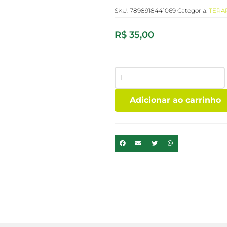
SKU:
7898918441069
Categoria:
TERA
R$
35,00
OLEO
ESSENCIAL
LARANJA
Adicionar ao carrinho
DOCE
-
10
ML
PHYTOTERAPICA
quantidade