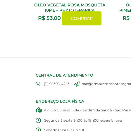
OLEO VEGETAL ROSA MOSQUETA
OL
10ML – PHYTOTERAPICA
PIME
R$
53,00
R$
COMPRAR
CENTRAL DE ATENDIMENTO
(11) 95395-4253
sac@armazemsaboresagran
ENDEREÇO LOJA FÍSICA
Av. Do Cursino, 1814 - Jardim da Saúde - São Paul
Segunda à sexta 9h00 às 18h00
(exceto feriados)
Sábado 09h00 às 17h00