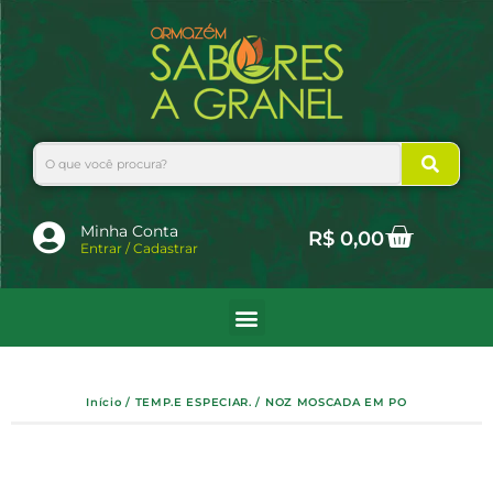
Ir
para
o
conteúdo
Search
Cart
Minha Conta
R$
0,00
Entrar / Cadastrar
Início
/
TEMP.E ESPECIAR.
/ NOZ MOSCADA EM PO