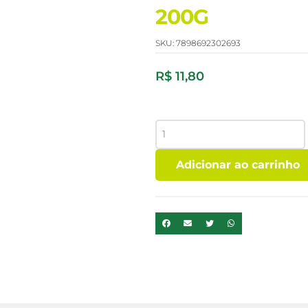
200G
SKU:
7898692302693
R$
11,80
MOLHO
ALFREDO
A
Adicionar ao carrinho
TAL
DA
CASTANHA
CREMERIA
VEGETAL
200G
quantidade