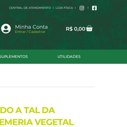
CENTRAL DE ATENDIMENTO
LOJA FÍSICA
Cart
Minha Conta
R$
0,00
Entrar / Cadastrar
SUPLEMENTOS
UTILIDADES
DO A TAL DA
EMERIA VEGETAL