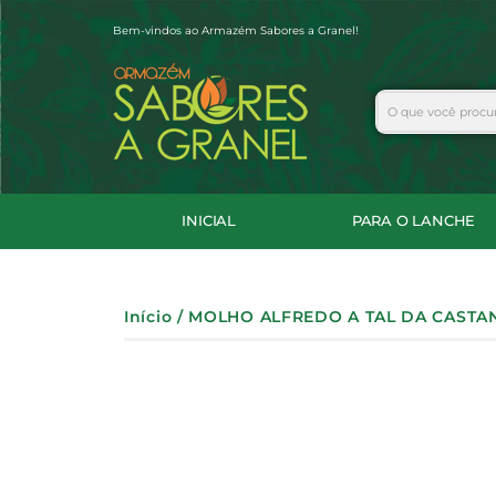
Ir
Bem-vindos ao Armazém Sabores a Granel!
para
o
conteúdo
Search
INICIAL
PARA O LANCHE
Início
/ MOLHO ALFREDO A TAL DA CASTA