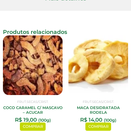
Produtos relacionados
FRUT.SECAS/CRIST.
FRUT.SECAS/CRIST.
COCO CARAMEL C/ MASCAVO
MACA DESIDRATADA
– ACUCAR
RODELA
R$
19,00
R$
14,00
(100g)
(100g)
COMPRAR
COMPRAR