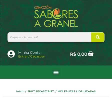
Ir
para
o
conteúdo
Search
Cart
Minha Conta
R$
0,00
Entrar / Cadastrar
Início
/
FRUT.SECAS/CRIST.
/ MIX FRUTAS LIOFILIZADAS