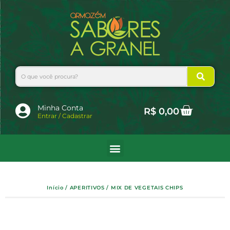
Ir
para
o
conteúdo
Search
Cart
Minha Conta
R$
0,00
Entrar / Cadastrar
Início
/
APERITIVOS
/ MIX DE VEGETAIS CHIPS