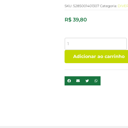
SKU:
5285001401307
Categoria:
DIVE
R$
39,80
MOLHO
DE
ROMA
Adicionar ao carrinho
250ML
CHTOURA
GARDEN
quantidade