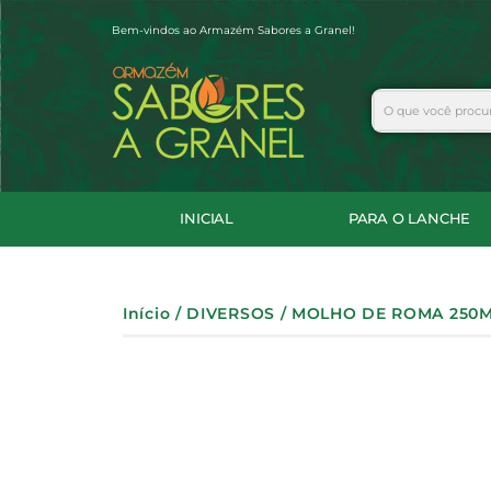
Ir
Bem-vindos ao Armazém Sabores a Granel!
para
o
conteúdo
Search
INICIAL
PARA O LANCHE
Início
/
DIVERSOS
/ MOLHO DE ROMA 250