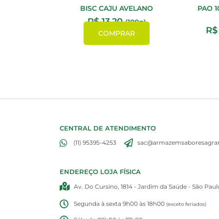
BISC CAJU AVELANO
PAO 1
R$
13,20
(100g)
R$
COMPRAR
CENTRAL DE ATENDIMENTO
(11) 95395-4253
sac@armazemsaboresagran
ENDEREÇO LOJA FÍSICA
Av. Do Cursino, 1814 - Jardim da Saúde - São Paul
Segunda à sexta 9h00 às 18h00
(exceto feriados)