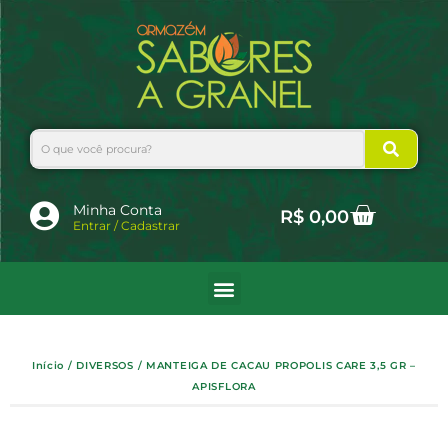
Ir
para
o
conteúdo
Search
Cart
Minha Conta
R$
0,00
Entrar / Cadastrar
Início
/
DIVERSOS
/ MANTEIGA DE CACAU PROPOLIS CARE 3,5 GR –
APISFLORA