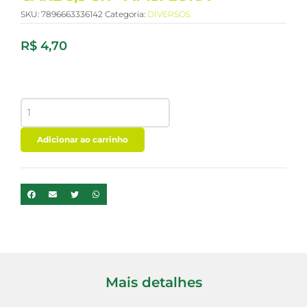
SKU:
7896663336142
Categoria:
DIVERSOS
R$
4,70
MANTEIGA
DE
CACAU
PROPOLIS
Adicionar ao carrinho
CARE
3,5
GR
-
APISFLORA
quantidade
Mais detalhes