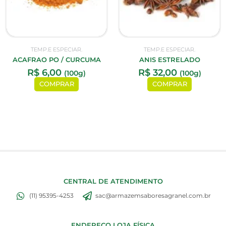
TEMP.E ESPECIAR.
TEMP.E ESPECIAR.
ACAFRAO PO / CURCUMA
ANIS ESTRELADO
R$
6,00
R$
32,00
(100g)
(100g)
COMPRAR
COMPRAR
CENTRAL DE ATENDIMENTO
(11) 95395-4253
sac@armazemsaboresagranel.com.br
ENDEREÇO LOJA FÍSICA