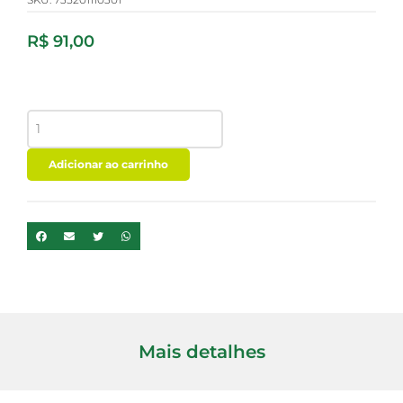
R$
91,00
MACA
PERUANA
RED
-
Adicionar ao carrinho
COLOR
ANDINA
-
100G
quantidade
Mais detalhes