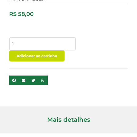
R$
58,00
MACA
PERUANA
AMARELA
-
Adicionar ao carrinho
COLOR
ANDINA
100G
quantidade
Mais detalhes