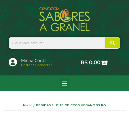
Ir
para
o
conteúdo
Search
Cart
Minha Conta
R$
0,00
Entrar / Cadastrar
Início
/
BEBIDAS
/ LEITE DE COCO VEGANO 55 PO