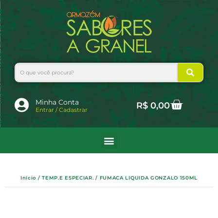
Ir
para
o
conteúdo
Search
Cart
Minha Conta
R$
0,00
Entrar / Cadastrar
Início
/
TEMP.E ESPECIAR.
/ FUMACA LIQUIDA GONZALO 150ML