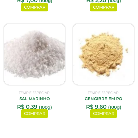
R$
7,00
R$
2,20
(100g)
(100g)
COMPRAR
COMPRAR
TEMP.E ESPECIAR.
TEMP.E ESPECIAR.
SAL MARINHO
GENGIBRE EM PO
R$
0,39
R$
9,60
(100g)
(100g)
COMPRAR
COMPRAR