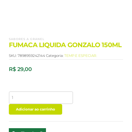
SABORES A GRANEL
FUMACA LIQUIDA GONZALO 150ML
SKU:
7898959242144
Categoria:
TEMP.E ESPECIAR.
R$
29,00
FUMACA
LIQUIDA
GONZALO
150ML
Adicionar ao carrinho
quantidade