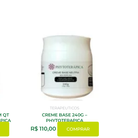
TERAPEUTICOS
M QT
CREME BASE 240G –
APICA
PHYTOTERAPICA
R$
110,00
COMPRAR