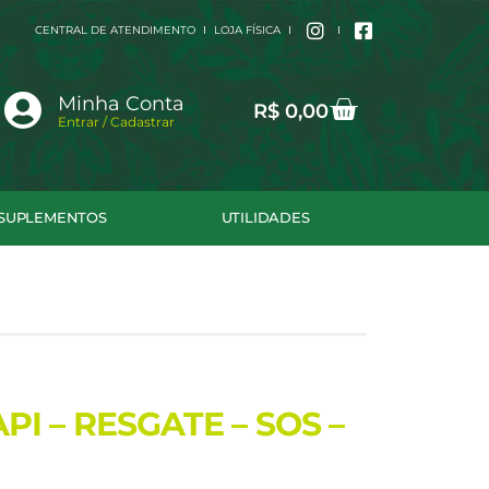
CENTRAL DE ATENDIMENTO
LOJA FÍSICA
Cart
Minha Conta
R$
0,00
Entrar / Cadastrar
SUPLEMENTOS
UTILIDADES
I – RESGATE – SOS –