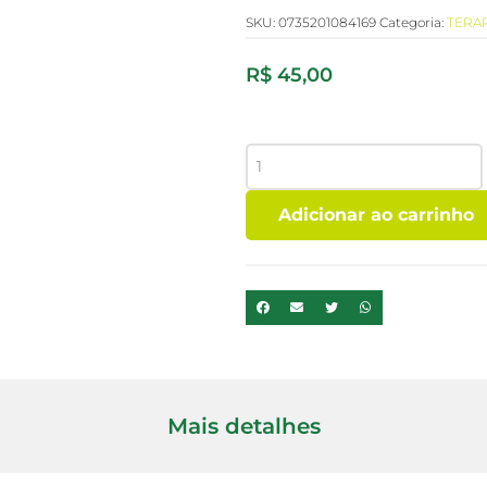
SKU:
0735201084169
Categoria:
TERA
R$
45,00
FLORAL
THERAPI
-
Adicionar ao carrinho
RESGATE
-
SOS
-
30ML
quantidade
Mais detalhes