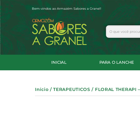
Ir
Bem-vindos ao Armazém Sabores a Granel!
para
o
conteúdo
Search
INICIAL
PARA O LANCHE
Início
/
TERAPEUTICOS
/ FLORAL THERAPI –