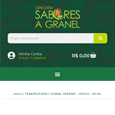
Ir
para
o
conteúdo
Search
Cart
Minha Conta
R$
0,00
Entrar / Cadastrar
Início
/
TERAPEUTICOS
/ FLORAL THÉRAPI – FOCUS – 30 ML