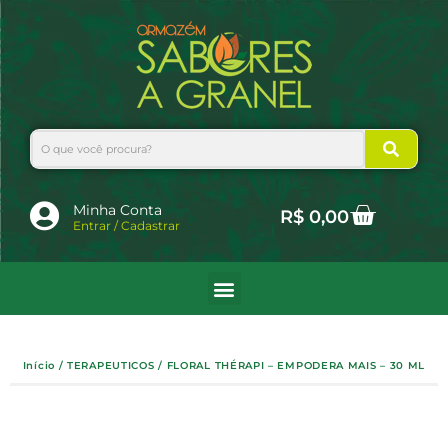
Ir
para
o
conteúdo
Search
Cart
Minha Conta
R$
0,00
Entrar / Cadastrar
Início
/
TERAPEUTICOS
/ FLORAL THÉRAPI – EMPODERA MAIS – 30 ML