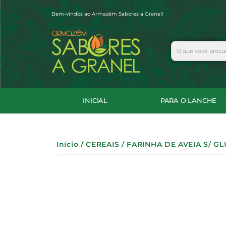
Ir
Bem-vindos ao Armazém Sabores a Granel!
para
o
conteúdo
Search
INICIAL
PARA O LANCHE
Início
/
CEREAIS
/ FARINHA DE AVEIA S/ GL