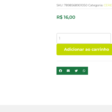
SKU:
7898568901050
Categoria:
CERE
R$
16,00
FARINHA
DE
AVEIA
Adicionar ao carrinho
S/
GLUTEN
VITALIN
200G
quantidade