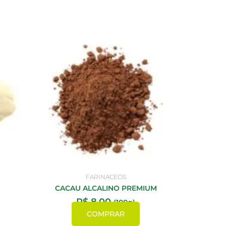
FARINACEOS
CACAU ALCALINO PREMIUM
R$
8,00
(100g)
COMPRAR