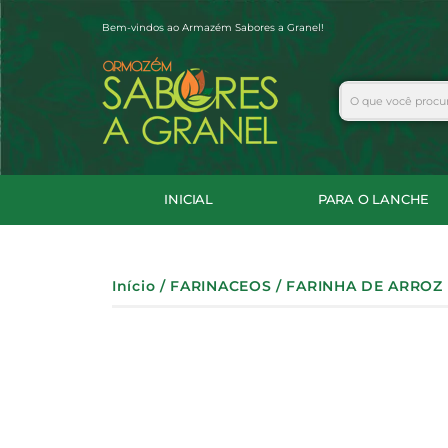
Ir
Bem-vindos ao Armazém Sabores a Granel!
para
o
conteúdo
Search
INICIAL
PARA O LANCHE
Início
/
FARINACEOS
/ FARINHA DE ARROZ