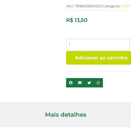
SKU:
7896038351053
Categoria:
FARI
R$
13,50
FARINHA
DE
ARROZ
Adicionar ao carrinho
URBANO
INTEGRAL1KG
quantidade
Mais detalhes