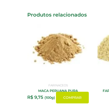
Produtos relacionados
FARINACEOS
MACA PERUANA PURA
FA
R$
9,75
(100g)
COMPRAR