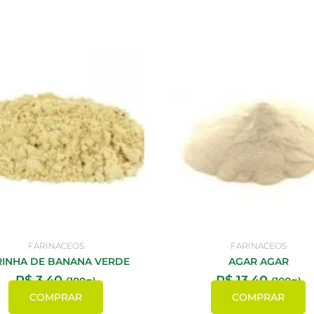
FARINACEOS
FARINACEOS
RINHA DE BANANA VERDE
AGAR AGAR
R$
3,40
R$
13,40
(100g)
(100g)
COMPRAR
COMPRAR