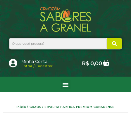
Ir
para
o
conteúdo
Search
Cart
Minha Conta
R$
0,00
Entrar / Cadastrar
Início
/
GRAOS
/ ERVILHA PARTIDA PREMIUM CANADENSE