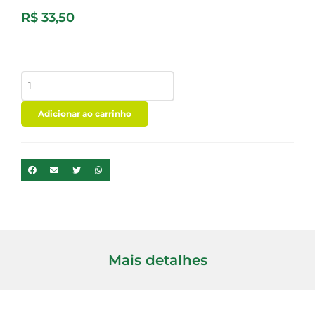
R$
33,50
DRY
RUB
PORK
-
Adicionar ao carrinho
BOMBAY
210G
quantidade
Mais detalhes