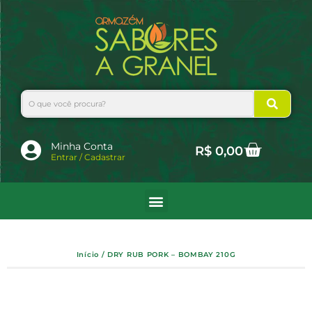
Ir
para
o
conteúdo
Search
Cart
Minha Conta
R$
0,00
Entrar / Cadastrar
Início
/ DRY RUB PORK – BOMBAY 210G