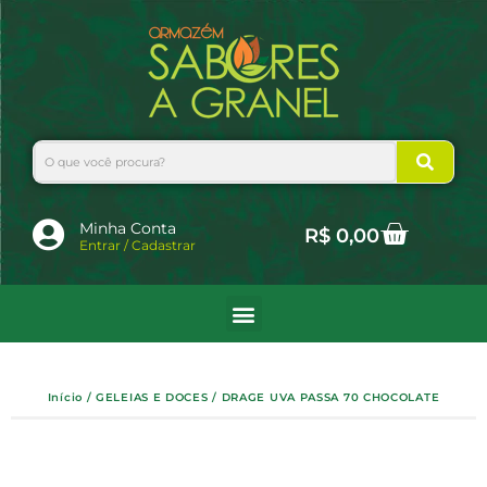
Ir
para
o
conteúdo
Search
Cart
Minha Conta
R$
0,00
Entrar / Cadastrar
Início
/
GELEIAS E DOCES
/ DRAGE UVA PASSA 70 CHOCOLATE