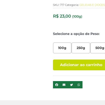
SKU:
717
Categoria:
GELEIAS E DOCES
R$
23,00
(100g)
Selecione a opção de Peso:
100g
250g
500g
Adicionar ao carrinho