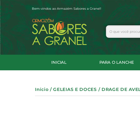
Ir
Bem-vindos ao Armazém Sabores a Granel!
para
o
conteúdo
Search
INICIAL
PARA O LANCHE
Início
/
GELEIAS E DOCES
/ DRAGE DE AVE