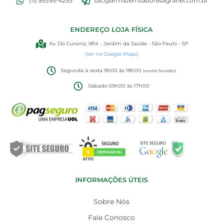
(11) 95395-4253
sac@armazemsaboresagranel.com.br
ENDEREÇO LOJA FÍSICA
Av. Do Cursino, 1814 - Jardim da Saúde - São Paulo - SP
(ver no Google Maps)
Segunda à sexta 9h00 às 18h00
(exceto feriados)
Sábado 09h00 às 17h00
INFORMAÇÕES ÚTEIS
Sobre Nós
Fale Conosco