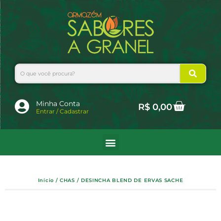
Ir
para
o
conteúdo
Search
Cart
Minha Conta
R$
0,00
Entrar / Cadastrar
Início
/
CHAS
/ DESINCHA BLEND DE ERVAS SACHE