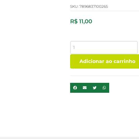
SKU:
7896837100265
R$
11,00
COOKIES
ZERO
CHOCOLATE
Adicionar ao carrinho
S/LACTOSE
VEGANO
100G
BIOSOFT
quantidade