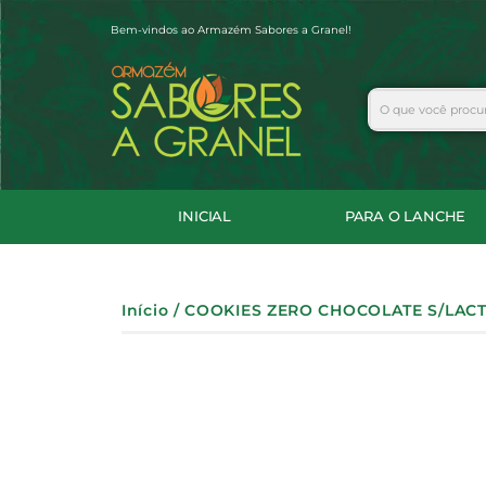
Ir
Bem-vindos ao Armazém Sabores a Granel!
para
o
conteúdo
Search
INICIAL
PARA O LANCHE
Início
/ COOKIES ZERO CHOCOLATE S/LAC