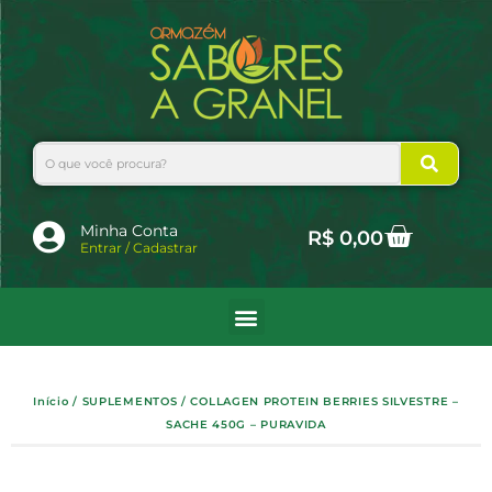
Ir
para
o
conteúdo
Search
Cart
Minha Conta
R$
0,00
Entrar / Cadastrar
Início
/
SUPLEMENTOS
/ COLLAGEN PROTEIN BERRIES SILVESTRE –
SACHE 450G – PURAVIDA