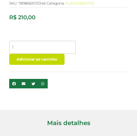
SKU:
7898661013346
Categoria:
SUPLEMENTOS
R$
210,00
COLLAGEN
PROTEIN
BERRIES
SILVESTRE
Adicionar ao carrinho
-
SACHE
450G
-
PURAVIDA
quantidade
Mais detalhes