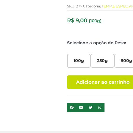
SKU:
277
Categoria:
TEMP.E ESPECIAR
R$
9,00
(100g)
Selecione a opção de Peso:
100g
250g
500g
Adicionar ao carrinho