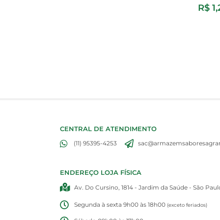
R$
1,
CENTRAL DE ATENDIMENTO
(11) 95395-4253
sac@armazemsaboresagran
ENDEREÇO LOJA FÍSICA
Av. Do Cursino, 1814 - Jardim da Saúde - São Paul
Segunda à sexta 9h00 às 18h00
(exceto feriados)