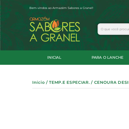
Ir
Bem-vindos ao Armazém Sabores a Granel!
para
o
conteúdo
Search
INICIAL
PARA O LANCHE
Início
/
TEMP.E ESPECIAR.
/ CENOURA DES