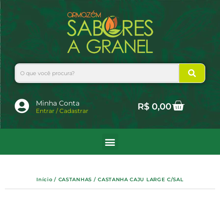
Ir
para
o
conteúdo
Search
Cart
Minha Conta
R$
0,00
Entrar / Cadastrar
Início
/
CASTANHAS
/ CASTANHA CAJU LARGE C/SAL