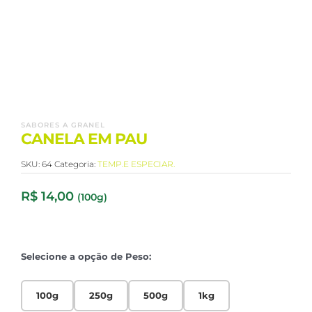
SABORES A GRANEL
CANELA EM PAU
SKU:
64
Categoria:
TEMP.E ESPECIAR.
R$
14,00
(100g)
Selecione a opção de Peso:
100g
250g
500g
1kg