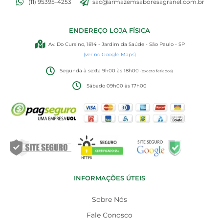
(11) 95395-4253
sac@armazemsaboresagranel.com.br
ENDEREÇO LOJA FÍSICA
Av. Do Cursino, 1814 - Jardim da Saúde - São Paulo - SP
(ver no Google Maps)
Segunda à sexta 9h00 às 18h00
(exceto feriados)
Sábado 09h00 às 17h00
INFORMAÇÕES ÚTEIS
Sobre Nós
Fale Conosco