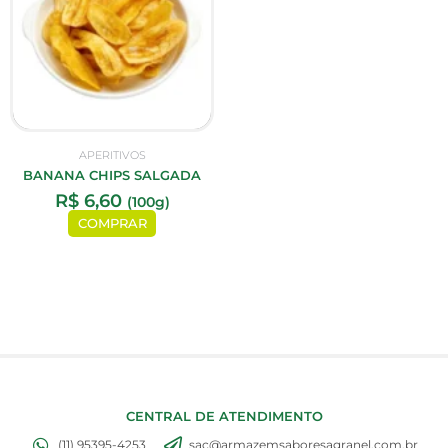
APERITIVOS
BANANA CHIPS SALGADA
R$
6,60
(100g)
COMPRAR
CENTRAL DE ATENDIMENTO
(11) 95395-4253
sac@armazemsaboresagranel.com.br