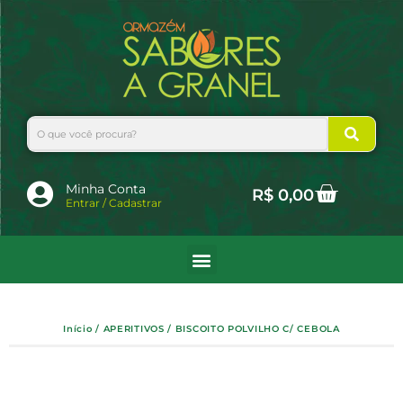
Ir
para
o
conteúdo
Search
Cart
Minha Conta
R$
0,00
Entrar / Cadastrar
Início
/
APERITIVOS
/ BISCOITO POLVILHO C/ CEBOLA