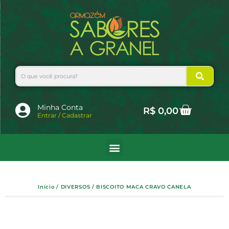
Ir
para
o
conteúdo
Search
Cart
Minha Conta
R$
0,00
Entrar / Cadastrar
Início
/
DIVERSOS
/ BISCOITO MACA CRAVO CANELA