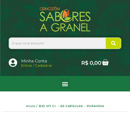
Ir
para
o
conteúdo
Search
Cart
Minha Conta
R$
0,00
Entrar / Cadastrar
Início
/ BIO VIT C+ – 60 CAPSULAS – PURAVIDA