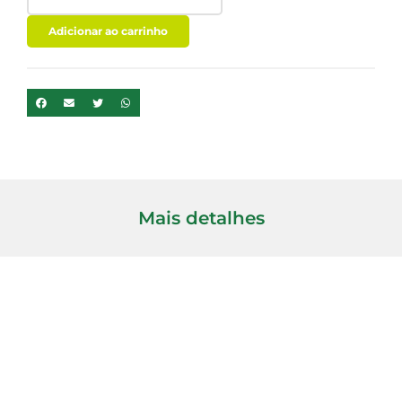
C+
-
Adicionar ao carrinho
60
CAPSULAS
-
PURAVIDA
quantidade
Mais detalhes