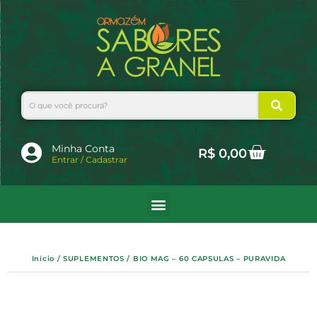
Ir
para
o
conteúdo
Search
Cart
Minha Conta
R$
0,00
Entrar / Cadastrar
Início
/
SUPLEMENTOS
/ BIO MAG – 60 CAPSULAS – PURAVIDA