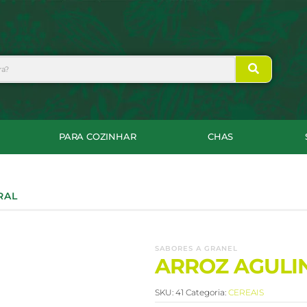
PARA COZINHAR
CHAS
RAL
SABORES A GRANEL
ARROZ AGULI
SKU:
41
Categoria:
CEREAIS