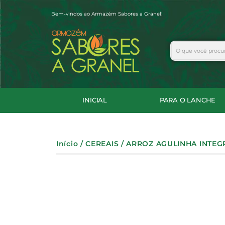
Ir
Bem-vindos ao Armazém Sabores a Granel!
para
o
conteúdo
Search
INICIAL
PARA O LANCHE
Início
/
CEREAIS
/ ARROZ AGULINHA INTEG