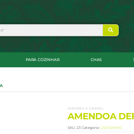
PARA COZINHAR
CHAS
A
SABORES A GRANEL
AMENDOA DE
SKU:
23
Categoria:
CASTANHAS