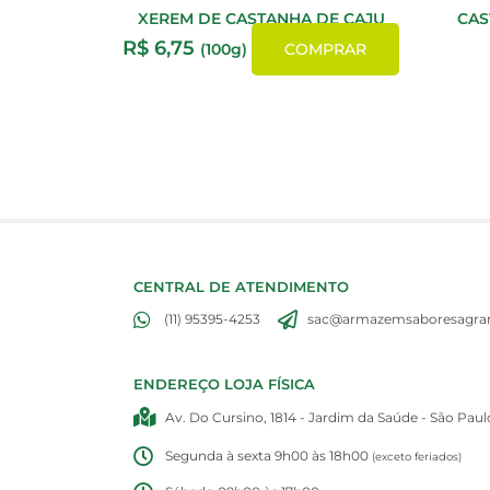
XEREM DE CASTANHA DE CAJU
CAS
R$
6,75
(100g)
COMPRAR
CENTRAL DE ATENDIMENTO
(11) 95395-4253
sac@armazemsaboresagran
ENDEREÇO LOJA FÍSICA
Av. Do Cursino, 1814 - Jardim da Saúde - São Paul
Segunda à sexta 9h00 às 18h00
(exceto feriados)