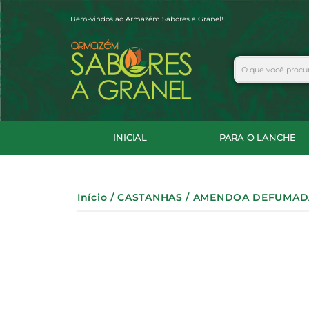
Ir
Bem-vindos ao Armazém Sabores a Granel!
para
o
conteúdo
Search
INICIAL
PARA O LANCHE
Início
/
CASTANHAS
/ AMENDOA DEFUMAD