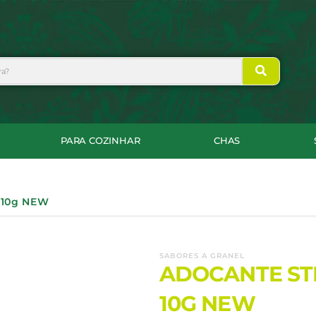
PARA COZINHAR
CHAS
 10g NEW
SABORES A GRANEL
ADOCANTE ST
10G NEW