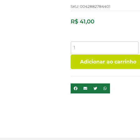
SKU:
0042882784401
R$
41,00
ADOCANTE
STEVIA
COLOR
Adicionar ao carrinho
ANDINA
10g
NEW
quantidade