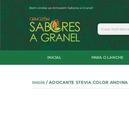
Ir
Bem-vindos ao Armazém Sabores a Granel!
para
o
conteúdo
Search
INICIAL
PARA O LANCHE
Início
/ ADOCANTE STEVIA COLOR ANDINA